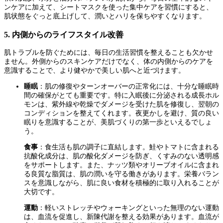
ンケアに加えて、シートマスクを使った集中ケアを習慣にすると、
肌状態をぐっと底上げして、潤いとハリを保ちやすくなります。
5. 内側からのライフスタイル改善
肌トラブルを防ぐためには、毎日の生活習慣を整えることも欠かせ
ません。外側からのスキンケアだけでなく、体の内側からのケアを
意識することで、より健やかで美しい肌へと近づけます。
睡眠
：肌の修復やターンオーバーの正常化には、十分な睡眠時
間の確保がとても重要です。特に入眠後に分泌される成長ホル
モンは、紫外線や乾燥でダメージを受けた肌を修復し、翌朝の
コンディションを整えてくれます。夜更かしを避け、質の良い
眠りを意識することが、美肌づくりの第一歩といえるでしょ
う。
食事
：食生活も肌の調子に直結します。鮭やトマトに含まれる
抗酸化成分は、肌の酸化ダメージを防ぎ、くすみのない透明感
をサポートします。また、ナッツ類やオリーブオイルに含まれ
る良質な脂質は、肌の潤いを守る働きがあります。栄養バラン
スを意識しながら、肌に良い食材を積極的に取り入れることが
大切です。
運動
：軽いストレッチやウォーキングといった無理のない運動
は、血流を促進し、新陳代謝を整える効果があります。血流が