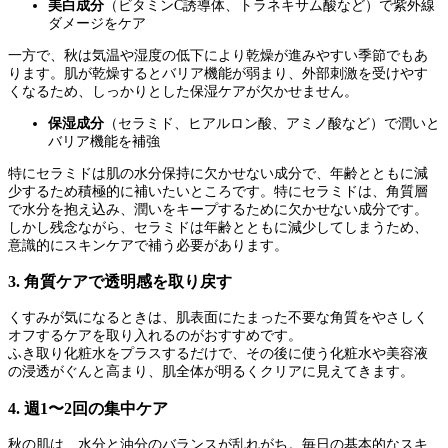
美白成分
（ビタミンC誘導体、トラネキサム酸など）で紫外線
ダメージをケア
一方で、秋は気温や湿度の低下により乾燥が進みやすい季節でもあ
ります。肌が乾燥するとバリア機能が弱まり、外部刺激を受けやす
くなるため、しっかりとした保湿ケアが欠かせません。
保湿成分
（セラミド、ヒアルロン酸、アミノ酸など）で潤いと
バリア機能を補強
特にセラミドは肌の水分保持に欠かせない成分で、年齢とともに減
少するため積極的に補いたいところです。特にセラミドは、角質層
で水分を抱え込み、潤いをキープするために欠かせない成分です。
しかし残念ながら、セラミドは年齢とともに減少してしまうため、
意識的にスキンケアで補う必要があります。
3. 角質ケアで透明感を取り戻す
くすみが気になるときは、肌表面にたまった不要な角質をやさしく
オフするケアを取り入れるのがおすすめです。
ふき取り化粧水をプラスするだけで、その後に使う化粧水や美容液
の浸透がぐんと高まり、肌全体が明るくクリアに見えてきます。
4. 週1〜2回の集中ケア
秋の肌は、水分と油分のバランスが乱れがち。毎日の基本的なスキ