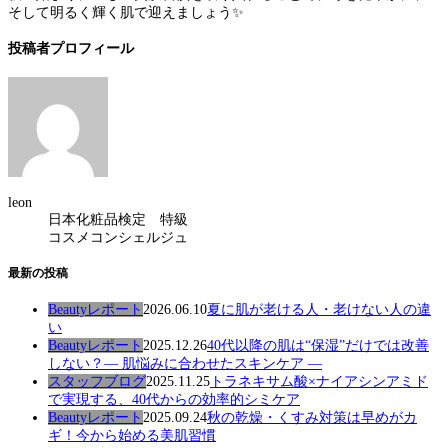
そして明るく輝く肌で迎えましょう✨
投稿者プロフィール
leon
日本化粧品検定 特級
コスメコンシェルジュ
最新の投稿
Beautyレポート
2026.06.10
夏に肌が老ける人・老けない人の違
い
Beautyレポート
2025.12.26
40代以降の肌は“保湿”だけでは改善
しない？― 肌悩みに合わせたスキンケア ―
スタッフブログ
2025.11.25
トラネキサム酸×ナイアシンアミド
で実現する、40代からの効率的シミケア
Beautyレポート
2025.09.24
秋の乾燥・くすみ対策は早めがカ
ギ！今から始める美肌習慣