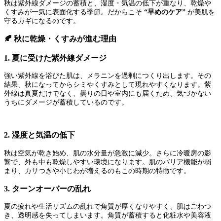
秋は紫外線ダメージの蓄積と、湿度・気温の低下が重なり、乾燥や
くすみが一気に表面化する季節。だからこそ
“早めのケア”
が美肌を
守るカギになるのです。
🍂 秋に乾燥・くすみが進む理由
1. 夏に受けた紫外線ダメージ
強い紫外線を浴びた肌は、メラニンを過剰につくり出します。その
結果、秋になってからシミやくすみとして現れやすくなります。紫
外線は真夏だけでなく、曇りの日や室内にも届くため、気づかない
うちにダメージが蓄積しているのです。
2. 湿度と気温の低下
秋は空気が乾き始め、肌の水分量が急激に減少。さらに冷暖房の影
響で、外も中も乾燥しやすい環境になります。肌のバリア機能が弱
まり、カサつきや小じわが増えるのもこの時期の特徴です。
3. ターンオーバーの乱れ
夏の疲れや生活リズムの乱れで角質が厚くなりやすく、肌はごわつ
き、透明感を失ってしまいます。角質が蓄積すると化粧水や美容液