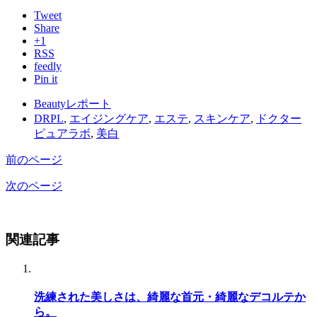
Tweet
Share
+1
RSS
feedly
Pin it
Beautyレポート
DRPL
,
エイジングケア
,
エステ
,
スキンケア
,
ドクター
ピュアラボ
,
美白
前のページ
次のページ
関連記事
洗練された美しさは、綺麗な首元・綺麗なデコルテか
ら。