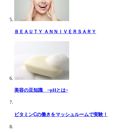
ＢＥＡＵＴＹ ＡＮＮＩＶＥＲＳＡＲＹ
美容の豆知識 ~pHとは~
ビタミンⅭの働きをマッシュルームで実験！