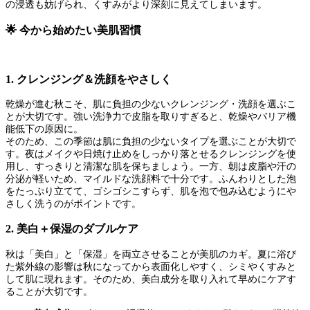
の浸透も妨げられ、くすみがより深刻に見えてしまいます。
🌟 今から始めたい美肌習慣
1. クレンジング＆洗顔をやさしく
乾燥が進む秋こそ、肌に負担の少ないクレンジング・洗顔を選ぶこ
とが大切です。強い洗浄力で皮脂を取りすぎると、乾燥やバリア機
能低下の原因に。
そのため、この季節は肌に負担の少ないタイプを選ぶことが大切で
す。夜はメイクや日焼け止めをしっかり落とせるクレンジングを使
用し、すっきりと清潔な肌を保ちましょう。一方、朝は皮脂や汗の
分泌が軽いため、マイルドな洗顔料で十分です。ふんわりとした泡
をたっぷり立てて、ゴシゴシこすらず、肌を泡で包み込むようにや
さしく洗うのがポイントです。
2. 美白＋保湿のダブルケア
秋は「美白」と「保湿」を両立させることが美肌のカギ。夏に浴び
た紫外線の影響は秋になってから表面化しやすく、シミやくすみと
して肌に現れます。そのため、美白成分を取り入れて早めにケアす
ることが大切です。