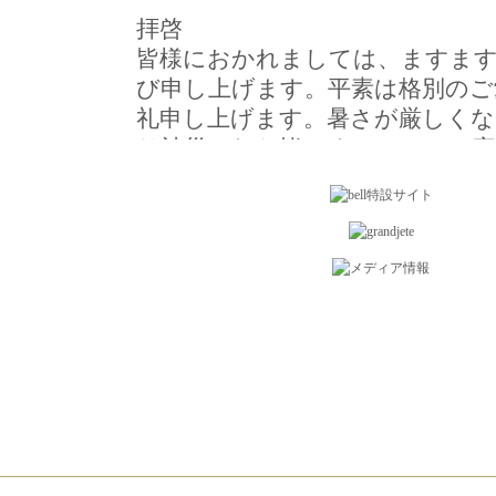
拝啓
皆様におかれましては、ますま
び申し上げます。平素は格別のご
礼申し上げます。暑さが厳しくな
り被災された皆さまと、そのご家
胸が痛む思いでございます。弊社
復旧・復興に少しでも貢献したい
ながら下記期間中の売上の一部を
ことといたしました。
皆さまからいただく温かいご支援
へお届けしてまいります。期間中
ご協力を心よりお願い申し上げま
敬具
2026.8.6
株式会社ドクターピュアラボ