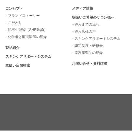
代表取締役社長 香山ひとみ
コンセプト
メディア情報
- ブランドストーリー
1）対象期間
取扱いご希望のサロン様へ
- こだわり
- 導入までの流れ
2026年7月1日～2026年9月30
- 肌再生理論（SHR理論）
- 導入店様の声
- 化学者と顧問医師の紹介
- スキンケアサポートシステム
2）支援内容
- 認定制度・研修会
製品紹介
上記期間中における、弊社商品
- 業務用製品の紹介
スキンケアサポートシステム
お問い合せ・資料請求
3）寄付先
取扱い店舗検索
熊本県、または日本赤十字社等
じて、全額を被災者の方々へお届
（寄付完了後、改めてホームペー
をいたします）
【T&Tモイスチャーセット発売
2026年7月1日より、T&Tモイ
たします。